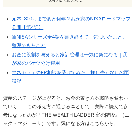
元本1800万まであと何年？我が家のNISAロードマップ
公開【第4話】
新NISAシリーズ全4話を書き終えて｜気づいたこと、
整理できたこと
お金に役割を与えると家計管理は一気に楽になる｜我
が家のバケツ分け運用
マネカフェのFP相談を受けてみた｜押し売りなしの面
談記
資産のステージが上がると、お金の置き方や戦略も変わっ
ていく——この考え方に通じる本として、実際に読んで参
考になったのが『THE WEALTH LADDER 富の階段』（ニ
ック・マジューリ）です。気になる方はこちらから。