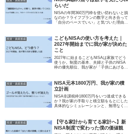
投資・資産形成
らいだ
NISAの年間360万円枠を使い切れないと損
なのか？ライフプランの数字と向き合って
「自分のペースでいい」と気づいた理由
と、NISA満額への焦りを手放すための考
え方を解説します。
こどもNISAの使い方を考えた｜
投資・資産形成
2027年開始までに我が家が決めた
こと
2027年に始まるこどもNISAは家族でどう
使うか。制度の基本、夫婦と子供のNISA
枠の優先順位、我が家が「子供にあげるお
金」として活用する方針まで、一次情報ベ
ースでまとめました。
NISA元本1800万円、我が家の積
投資・資産形成
立計画
NISA非課税枠1800万円をいつ達成できる
か？我が家の手取りと積立額をもとにした
具体的なシミュレーションと、無理なく長
期積立を続けるための計画の立て方を公開
します。
【守る家計から育てる家計へ】新
投資・資産形成
NISA制度で変わった僕の価値観