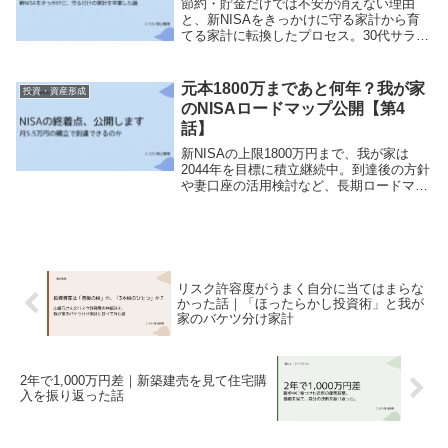
節約・貯金だけでは不安が消えない理由
と、新NISAをきっかけに守る家計から育
てる家計に転換したプロセス。30代サラリ
ーマンが資産形成の価値観を変えた実体験
を紹介します。
元本1800万まであと何年？我が家
投資・資産形成
のNISAロードマップ公開【第4
話】
新NISAの上限1800万円まで、我が家は
2044年を目標に積立継続中。到達後の方針
や妻口座の活用検討など、長期ロードマッ
プをリアルに公開します。
リスク許容度がうまく自分に当てはまらな
かった話｜「ほったらかし投資術」と我が
家のバケツ分け家計
2年で1,000万円差｜新築建売を見て住宅購
入を振り返った話