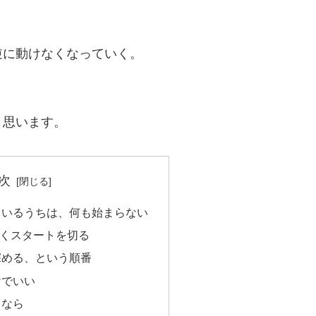
逆に動けなくなっていく。
と思います。
次
ているうちは、何も始まらない
やくスタートを切る
深める、という順番
けでいい
くなら