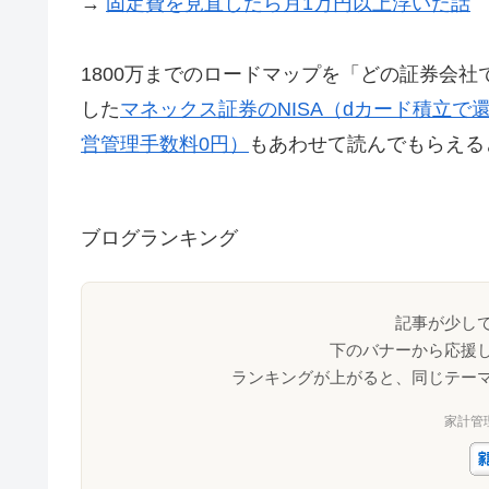
→
固定費を見直したら月1万円以上浮いた話
1800万までのロードマップを「どの証券会
した
マネックス証券のNISA（dカード積立で
営管理手数料0円）
もあわせて読んでもらえる
ブログランキング
記事が少し
下のバナーから応援
ランキングが上がると、同じテー
家計管