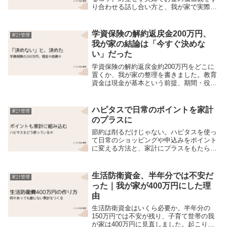
り合わせる話し合い方と、我が家で実際に
効果があったアプローチを紹介します。夫
婦の温度差に悩む人へ。
学資保険の解約返戻金200万円、
家計管理
我が家の結論は「今すぐ決めな
い」だった
学資保険の解約返戻金約200万円をどこに
置くか、我が家の整理を書きました。教育
資金は現金が基本という前提、期間・役
割・生活防衛資金という3つの判断軸、そ
して「今すぐ決めない」という結論までの
記録です。
ハピタスで日常のポイントを家計
家計管理
のプラスに
節約は削るだけじゃない。ハピタスを使っ
て日常のショッピングや申込みをポイント
に変える方法と、家計にプラスをもたらす
ポイントサイトの活用術を実体験から紹介
します。
生活防衛資金、半年分では不安だ
家計管理
った｜我が家が400万円にした理
由
生活防衛資金はいくら必要か。半年分の
150万円では不安が残り、子育て世帯の我
が家は400万円に見直しました。起こりう