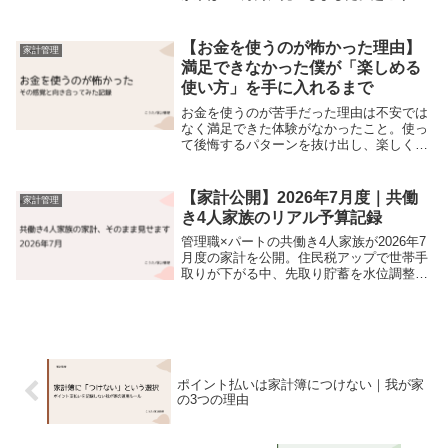
る支出を洗い出して金額を決めた過程と、
見直して変わったことを書いています。
【お金を使うのが怖かった理由】
家計管理
満足できなかった僕が「楽しめる
使い方」を手に入れるまで
お金を使うのが苦手だった理由は不安では
なく満足できた体験がなかったこと。使っ
て後悔するパターンを抜け出し、楽しくお
金を使えるようになるまでの気づきを書き
ました。お金の使い方を変えたい人へ。
【家計公開】2026年7月度｜共働
家計管理
き4人家族のリアル予算記録
管理職×パートの共働き4人家族が2026年7
月度の家計を公開。住民税アップで世帯手
取りが下がる中、先取り貯蓄を水位調整し
NISA積立60,000円は継続。実質貯蓄率約
18%と来月の予算方針もまとめました。
ポイント払いは家計簿につけない｜我が家
の3つの理由